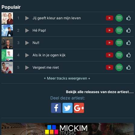
Populair
1
Jij geeft kleur aan mijn leven
2
Hé Pap!
3
Nu!!
4
Als ik in je ogen kijk
5
Vergeet me niet
Bekijk alle releases van deze artiest....
Deel deze artiest: