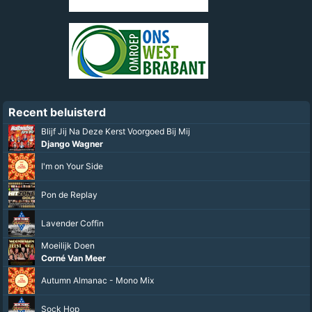
Recent beluisterd
Blijf Jij Na Deze Kerst Voorgoed Bij Mij
Django Wagner
I'm on Your Side
Pon de Replay
Lavender Coffin
Moeilijk Doen
Corné Van Meer
Autumn Almanac - Mono Mix
Sock Hop