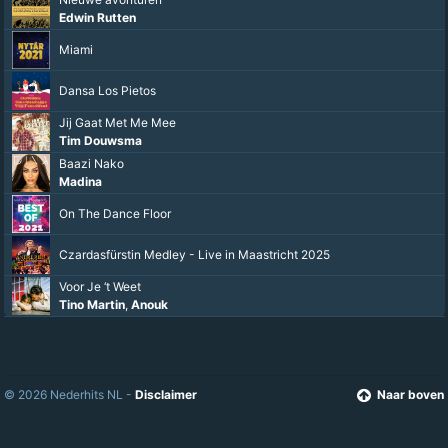
De Gesona's
Nieuwe avonturen
Edwin Rutten
Miami
Dansa Los Pietos
Jij Gaat Met Me Mee
Tim Douwsma
Baazi Nako
Madina
On The Dance Floor
Czardasfürstin Medley - Live in Maastricht 2025
© 2026 Nederhits NL -
Disclaimer
Naar boven