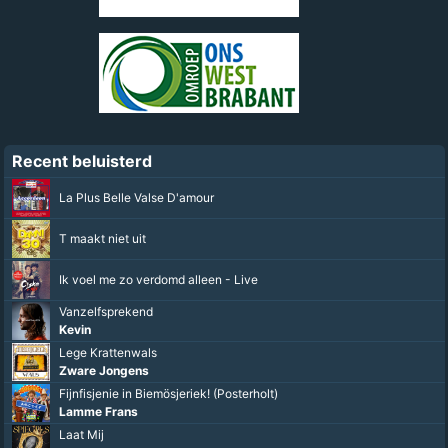
Recent beluisterd
La Plus Belle Valse D'amour
T maakt niet uit
Ik voel me zo verdomd alleen - Live
Vanzelfsprekend
Kevin
Lege Krattenwals
Zware Jongens
Fijnfisjenie in Biemösjeriek! (Posterholt)
Lamme Frans
Laat Mij