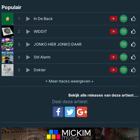
Populair
1
In De Back
2
WIDDIT
3
JONKO HIER JONKO DAAR
4
Stil Alarm
5
Dokter
Bekijk alle releases van deze artiest....
Deel deze artiest: