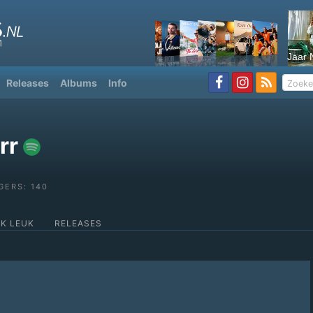
Jaar 
Releases
Albums
Info
rr
GERS: 140
OK LEUK
RELEASES