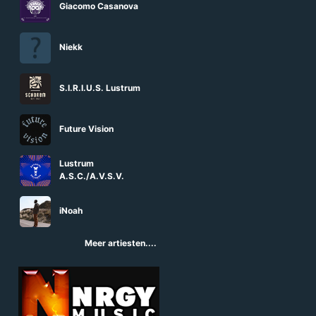
Giacomo Casanova
Niekk
S.I.R.I.U.S. Lustrum
Future Vision
Lustrum
A.S.C./A.V.S.V.
iNoah
Meer artiesten....