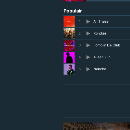
Populair
1
All These
2
Rondjes
3
Fomo in De Club
4
Alleen Zijn
5
Noncha