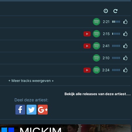
2:21
2:15
2:41
2:10
2:24
Bekijk alle releases van deze artiest....
Deel deze artiest: