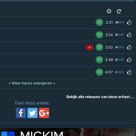
3:21
2:54
2:53
3:48
4:07
Bekijk alle releases van deze artiest....
Deel deze artiest: