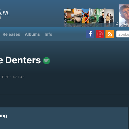
Diaman
Releases
Albums
Info
 Denters
GERS: 43133
ing