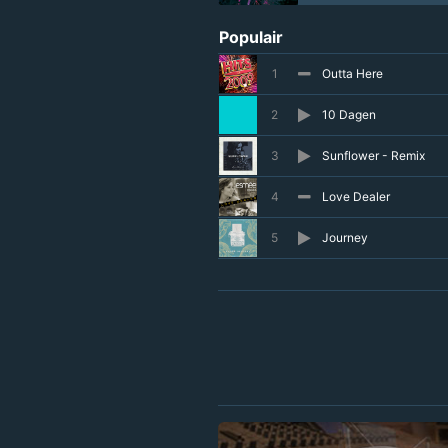
Populair
1
Outta Here
2
10 Dagen
3
Sunflower - Remix
4
Love Dealer
5
Journey