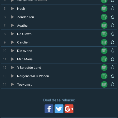
4
Welterusten -
Wilma
5
Nooit
6
Zonder Jou
7
Agatha
8
De Clown
9
Carolien
10
Die Avond
11
Mijn Maria
12
't Beloofde Land
13
Nergens Wil Ik Wonen
14
Toekomst
Deel deze release: