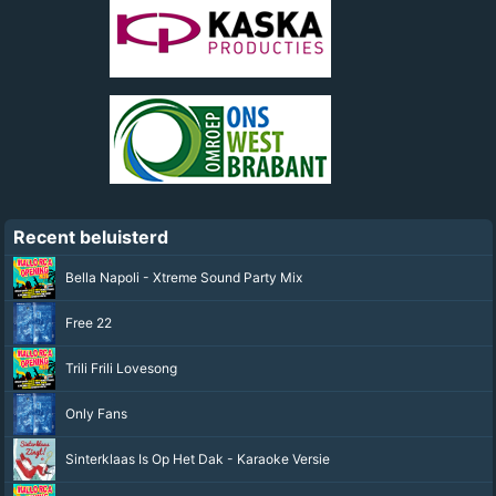
Recent beluisterd
Bella Napoli - Xtreme Sound Party Mix
Free 22
Trili Frili Lovesong
Only Fans
Sinterklaas Is Op Het Dak - Karaoke Versie