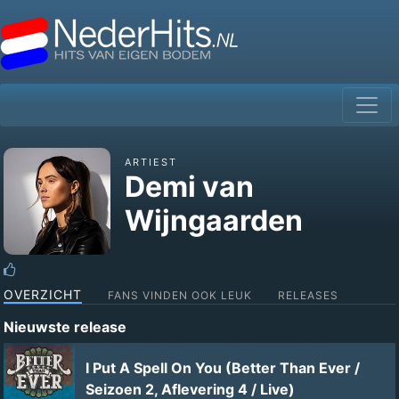
ARTIEST
Demi van
Wijngaarden
OVERZICHT
FANS VINDEN OOK LEUK
RELEASES
Nieuwste release
I Put A Spell On You (Better Than Ever /
Seizoen 2, Aflevering 4 / Live)