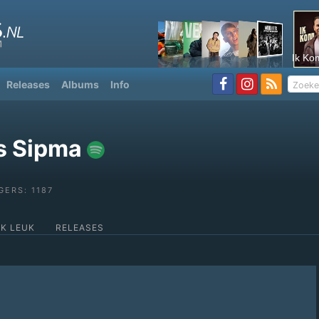
Ik Ko
Releases
Albums
Info
s Sipma
GERS: 1187
OK LEUK
RELEASES