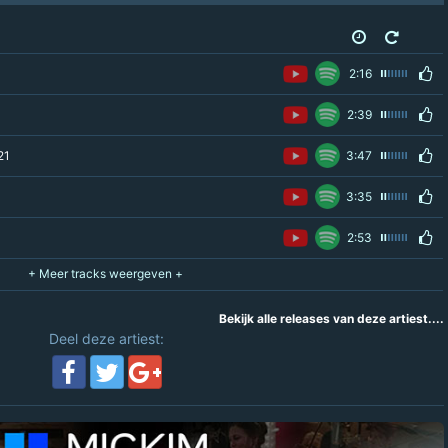
2:16
2:39
21
3:47
3:35
2:53
Bekijk alle releases van deze artiest....
Deel deze artiest: