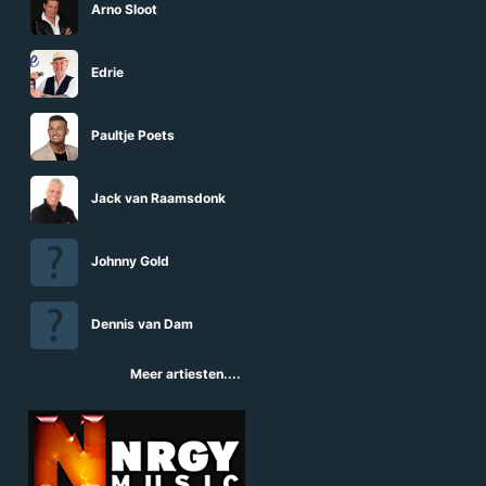
Arno Sloot
Edrie
Paultje Poets
Jack van Raamsdonk
Johnny Gold
Dennis van Dam
Meer artiesten....