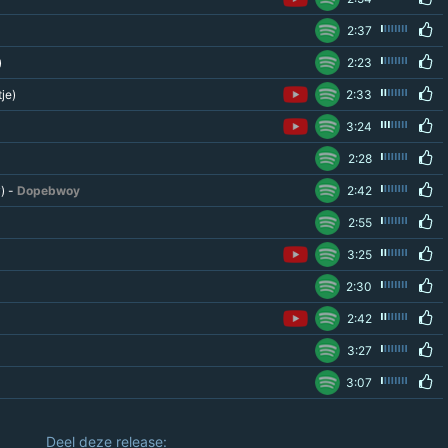
2:37
)
2:23
je)
2:33
3:24
2:28
) -
Dopebwoy
2:42
2:55
3:25
2:30
2:42
3:27
3:07
Deel deze release: