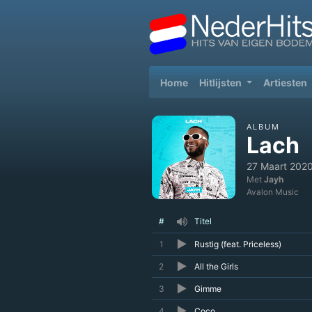
(current)
Home
Hitlijsten
Artiesten
ALBUM
Lach
27 Maart 202
Met
Jayh
Avalon Music
#
Titel
1
Rustig (feat. Priceless)
2
All the Girls
3
Gimme
4
Coco