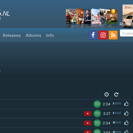
Route 
Releases
Albums
Info
0
2:34
3:27
2:34
2:54