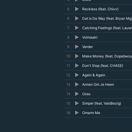
5
Reckless (feat. Chivv)
6
Dat Is De Way (feat. Bryan Mg
7
Catching Feelings (feat. Lauwt
8
Volmaakt
9
Verder
10
Make Money (feat. Dopebwoy
11
Don't Stop (feat. CHASE)
12
Again & Again
13
Armen Om Je Heen
14
Osso
15
Simpel (feat. ValsBezig)
16
Omarm Me