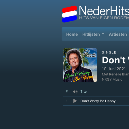
(current)
Home
Hitlijsten
Artiesten
SINGLE
Don't
10 Juni 2021
Met
René le Bla
NRGY Music
#
Titel
1
Don't Worry Be Happy