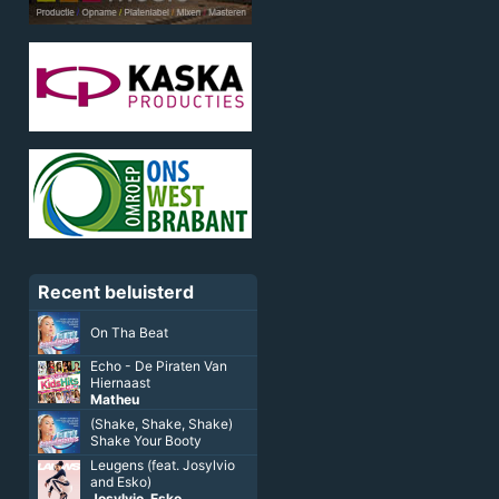
Recent beluisterd
On Tha Beat
Echo - De Piraten Van
Hiernaast
Matheu
(Shake, Shake, Shake)
Shake Your Booty
Leugens (feat. Josylvio
and Esko)
Josylvio
,
Esko