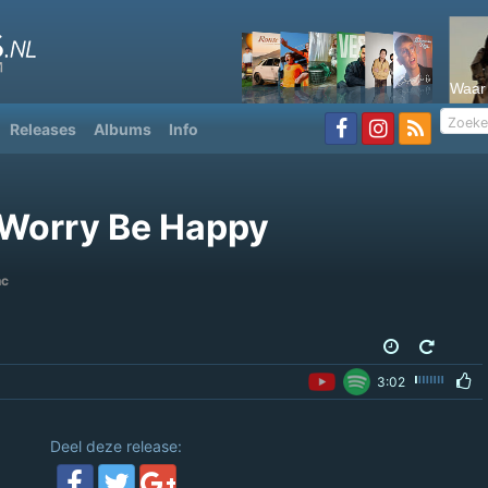
Waar 
Releases
Albums
Info
 Worry Be Happy
nc
3:02
Deel deze release: