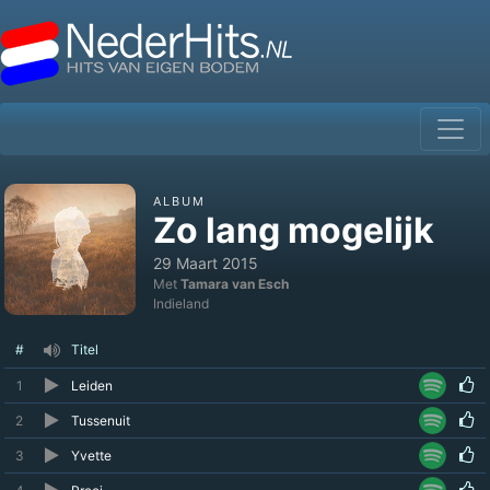
ALBUM
Zo lang mogelijk
29 Maart 2015
Met
Tamara van Esch
Indieland
#
Titel
1
Leiden
2
Tussenuit
3
Yvette