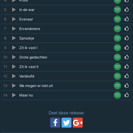
4
Prooi
5
In de war
6
Evenaar
7
Ervandorens
8
Sprookje
9
Zit ik vast I
10
Grote gedachten
11
Zit ik vast II
12
Verdoofd
13
We mogen er niet uit
14
Maar nu
Deel deze release: