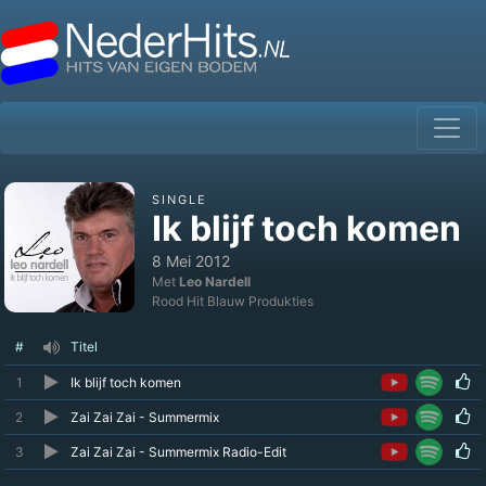
SINGLE
Ik blijf toch komen
8 Mei 2012
Met
Leo Nardell
Rood Hit Blauw Produkties
#
Titel
1
Ik blijf toch komen
2
Zai Zai Zai - Summermix
3
Zai Zai Zai - Summermix Radio-Edit