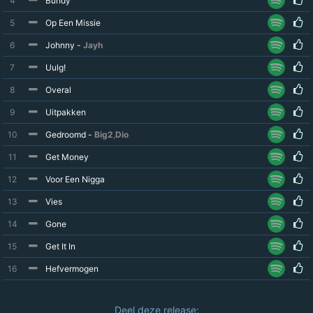
4
Bundy
5
Op Een Missie
6
Johnny -
Jayh
7
Uulg!
8
Overal
9
Uitpakken
10
Gedroomd -
Big2
,
Dio
11
Get Money
12
Voor Een Nigga
13
Vies
14
Gone
15
Get It In
16
Hefvermogen
Deel deze release: