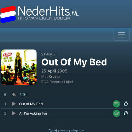
SINGLE
Out Of My Bed
25 April 2005
Met
Krezip
RCA Records Label
#
Titel
1
Out of My Bed
2
All I'm Asking For
Deel deze release: