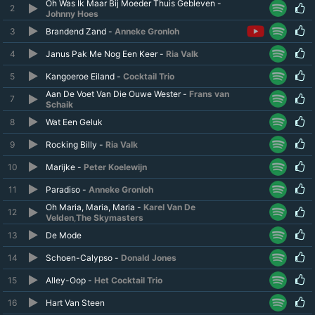
Oh Was Ik Maar Bij Moeder Thuis Gebleven -
2
Johnny Hoes
3
Brandend Zand -
Anneke Gronloh
4
Janus Pak Me Nog Een Keer -
Ria Valk
5
Kangoeroe Eiland -
Cocktail Trio
Aan De Voet Van Die Ouwe Wester -
Frans van
7
Schaik
8
Wat Een Geluk
9
Rocking Billy -
Ria Valk
10
Marijke -
Peter Koelewijn
11
Paradiso -
Anneke Gronloh
Oh Maria, Maria, Maria -
Karel Van De
12
Velden
,
The Skymasters
13
De Mode
14
Schoen-Calypso -
Donald Jones
15
Alley-Oop -
Het Cocktail Trio
16
Hart Van Steen