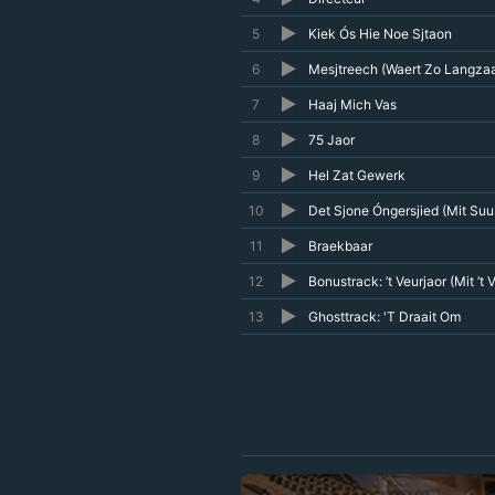
5
Kiek Ós Hie Noe Sjtaon
6
Mesjtreech (Waert Zo Langz
7
Haaj Mich Vas
8
75 Jaor
9
Hel Zat Gewerk
10
Det Sjone Óngersjied (Mit Suu
11
Braekbaar
12
Bonustrack: ’t Veurjaor (Mit ’
13
Ghosttrack: 'T Draait Om