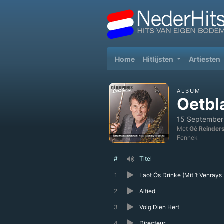
(current)
Home
Hitlijsten
Artiesten
ALBUM
Oetbl
15 September
Met
Gé Reinder
Fennek
#
Titel
1
Laot Ós Drinke (Mit ’t Venray
2
Altied
3
Volg Dien Hert
4
Directeur