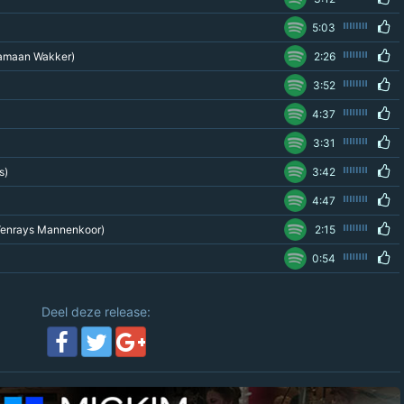
5:03
aamaan Wakker)
2:26
3:52
4:37
3:31
s)
3:42
4:47
t Venrays Mannenkoor)
2:15
0:54
Deel deze release: