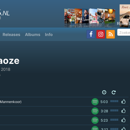
Route 
Releases
Albums
Info
aoze
 2018
s
s Mannenkoor)
5:03
3:28
5:23
3:12