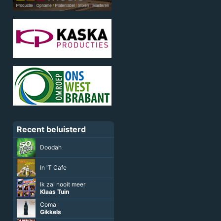
Recent beluisterd
Doodah
In 'T Cafe
Ik zal nooit meer
Klaas Tuin
Coma
Gikkels