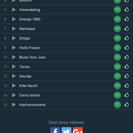
4
Bastion
5
Vreemdeling
6
Greetje 1985
7
Merkbaar
8
Stripje
9
Holle Frasen
10
Blues Voor Joes
11
Terras
12
Geurtje
13
Kille Nacht
14
Denis Island
15
Hartverwarrend
Deel deze release: