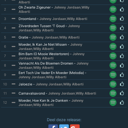
Alberti
Oh Zwarte Zigeuner -
Johnny Jordaan
,
Willy
2
Alberti
3
Droomland -
Johnny Jordaan
,
Willy Alberti
Zilverdraden Tussen 'T Goud -
Johnny
4
Jordaan
,
Willy Alberti
5
Gratie -
Johnny Jordaan
,
Willy Alberti
Moeder, Ik Kan Je Niet Missen -
Johnny
6
Jordaan
,
Willy Alberti
Bim Bam (O Mooie Westertoren) -
Johnny
7
Jordaan
,
Willy Alberti
Vannacht Als De Bloemen Dromen -
Johnny
8
Jordaan
,
Willy Alberti
Eert Toch Uw Vader En Moeder (Melodia) -
9
Johnny Jordaan
,
Willy Alberti
10
Jaloezie -
Johnny Jordaan
,
Willy Alberti
11
Carnavalsavond -
Johnny Jordaan
,
Willy Alberti
Moeder, Hoe Kan Ik Je Danken -
Johnny
12
Jordaan
,
Willy Alberti
Deel deze release: