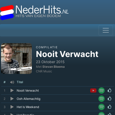
COMPILATIE
Nooit Verwacht
23 Oktober 2015
Met
Stevan Bloema
CNR Music
#
Titel
1
Nooit Verwacht
2
Ooh Allemachtig
3
Het Is Weekend