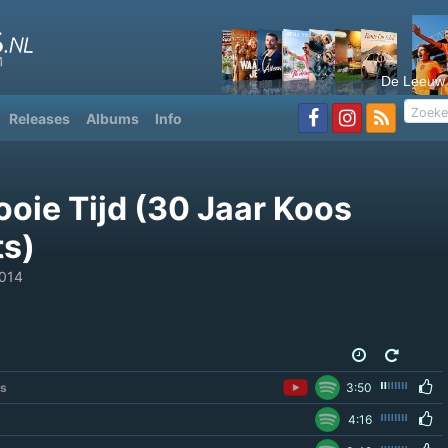
De Leeuw
Releases
Albums
Info
ooie Tijd (30 Jaar Koos
ts)
014
gs
3:50
4:16