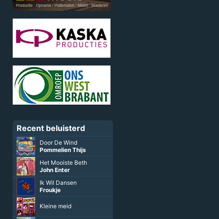
Recent beluisterd
Door De Wind
Pommelien Thijs
Het Mooiste Beth
John Enter
Ik Wil Dansen
Froukje
Kleine meid