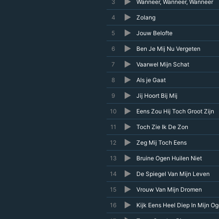
3
Wanneer, Wanneer, Wanneer
4
Zolang
5
Jouw Belofte
6
Ben Je Mij Nu Vergeten
7
Vaarwel Mijn Schat
8
Als je Gaat
9
Jij Hoort Bij Mij
10
Eens Zou Hij Toch Groot Zijn
11
Toch Zie Ik De Zon
12
Zeg Mij Toch Eens
13
Bruine Ogen Huilen Niet
14
De Spiegel Van Mijn Leven
15
Vrouw Van Mijn Dromen
16
Kijk Eens Heel Diep In Mijn O