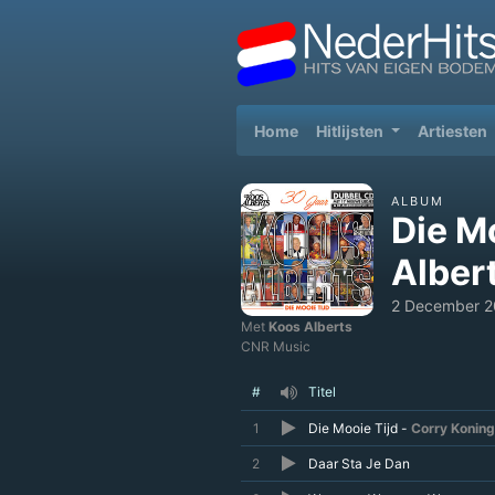
(current)
Home
Hitlijsten
Artiesten
ALBUM
Die M
Alber
2 December 2
Met
Koos Alberts
CNR Music
#
Titel
1
Die Mooie Tijd -
Corry Konin
2
Daar Sta Je Dan