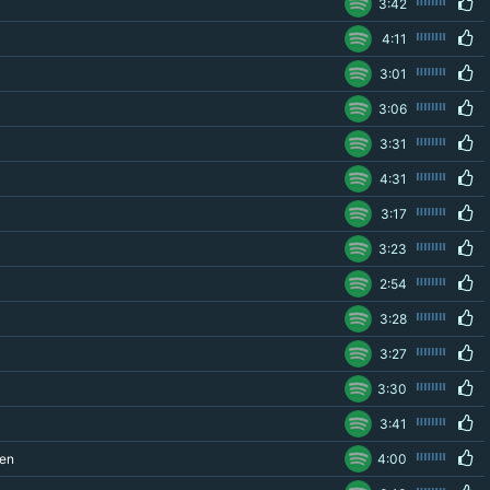
3:42
4:11
3:01
3:06
3:31
4:31
3:17
3:23
2:54
3:28
3:27
3:30
3:41
gen
4:00