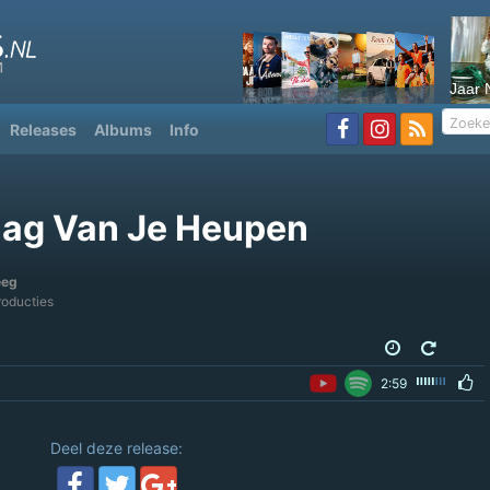
Jaar 
Releases
Albums
Info
lag Van Je Heupen
eeg
oducties
2:59
Deel deze release: