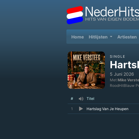
(current)
Home
Hitlijsten
Artiesten
SINGLE
Harts
5 Juni 2026
Met
Mike Verst
RoodHitBlauw Pr
#
Titel
1
Hartslag Van Je Heupen