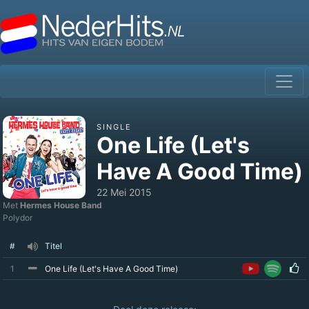
SINGLE
One Life (Let's
Have A Good Time)
22 Mei 2015
Met
Hermes House Band
Polydor
#
Titel
1
One Life (Let's Have A Good Time)