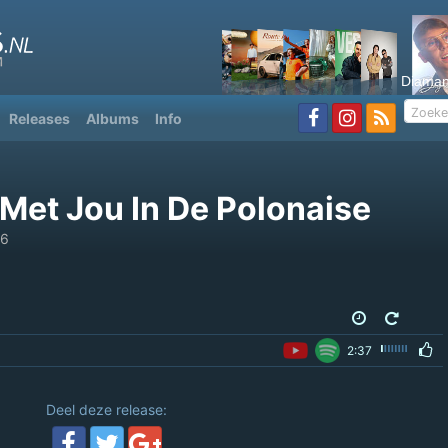
Diaman
Releases
Albums
Info
 Met Jou In De Polonaise
26
2:37
Deel deze release: