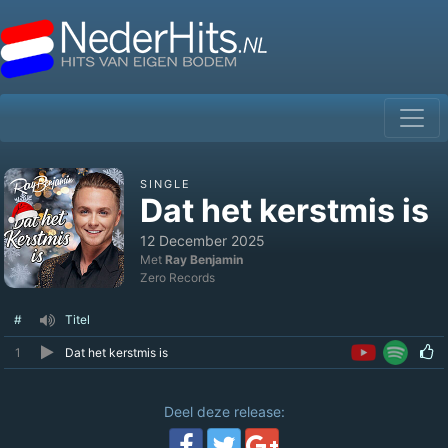
SINGLE
Dat het kerstmis is
12 December 2025
Met
Ray Benjamin
Zero Records
#
Titel
1
Dat het kerstmis is
Deel deze release: