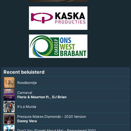
Recent beluisterd
Roodborstje
Carnaval
Floris & Maarten ft., DJ Brian
It's a Murda
Pressure Makes Diamonds - 2020 Version
Danny Vera
Don't You (Forget About Me) - Remastered 2001