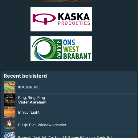
Recent beluisterd
Ik Kuste Jou
Ring, Ring, Ring
Vader Abraham
In Your Light
Pietje Piet, Wiedewiedewiet
Booyah (feat. We Are Loud & Sonny Wilson) - Radio Edit