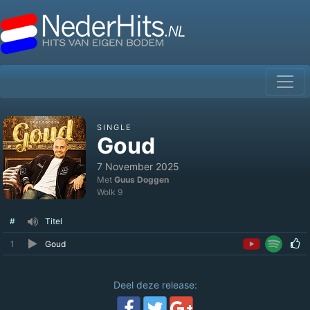
SINGLE
Goud
7 November 2025
Met
Guus Doggen
Wolk 9
#
Titel
1
Goud
Deel deze release: