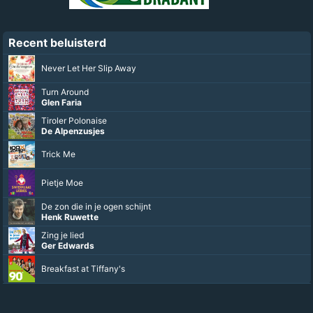
Recent beluisterd
Never Let Her Slip Away
Turn Around
Glen Faria
Tiroler Polonaise
De Alpenzusjes
Trick Me
Pietje Moe
De zon die in je ogen schijnt
Henk Ruwette
Zing je lied
Ger Edwards
Breakfast at Tiffany's