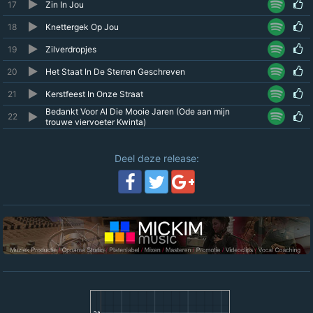
17
Zin In Jou
18
Knettergek Op Jou
19
Zilverdropjes
20
Het Staat In De Sterren Geschreven
21
Kerstfeest In Onze Straat
Bedankt Voor Al Die Mooie Jaren (Ode aan mijn
22
trouwe viervoeter Kwinta)
Deel deze release: