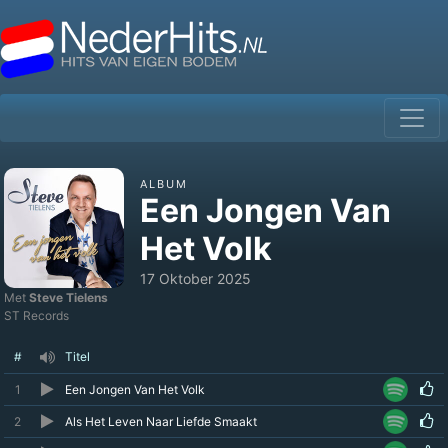
ALBUM
Een Jongen Van
Het Volk
17 Oktober 2025
Met
Steve Tielens
ST Records
#
Titel
1
Een Jongen Van Het Volk
2
Als Het Leven Naar Liefde Smaakt