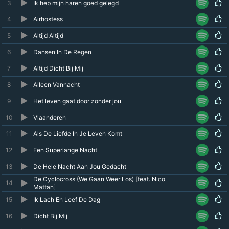
3
Ik heb mijn haren goed gelegd
4
Airhostess
5
Altijd Altijd
6
Dansen In De Regen
7
Altijd Dicht Bij Mij
8
Alleen Vannacht
9
Het leven gaat door zonder jou
10
Vlaanderen
11
Als De Liefde In Je Leven Komt
12
Een Superlange Nacht
13
De Hele Nacht Aan Jou Gedacht
De Cyclocross (We Gaan Weer Los) [feat. Nico
14
Mattan]
15
Ik Lach En Leef De Dag
16
Dicht Bij Mij