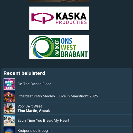
Recent beluisterd
On The Dance Floor
Czardasfürstin Medley - Live in Maastricht 2025
Voor Je ‘t Weet
Tino Martin
,
Anouk
Each Time You Break My Heart
Kruipend de kroeg in