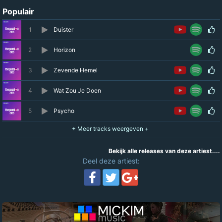
Populair
1
Duister
2
Horizon
3
Zevende Hemel
4
Wat Zou Je Doen
5
Psycho
Bekijk alle releases van deze artiest....
Deel deze artiest: