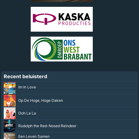
Recent beluisterd
Im In Love
Op De Hoge, Hoge Daken
Ooh La La
Rudolph the Red-Nosed Reindeer
Een Leven Samen