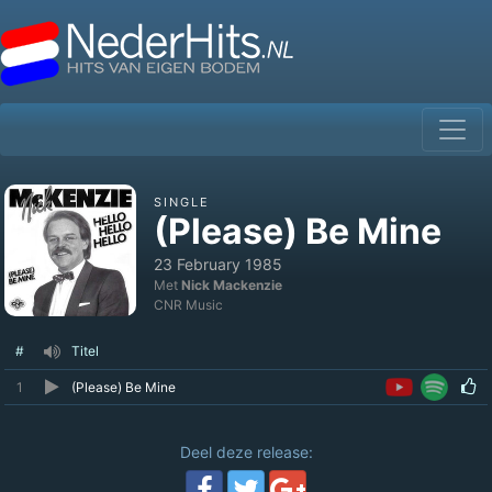
SINGLE
(Please) Be Mine
23 February 1985
Met
Nick Mackenzie
CNR Music
#
Titel
1
(Please) Be Mine
Deel deze release: