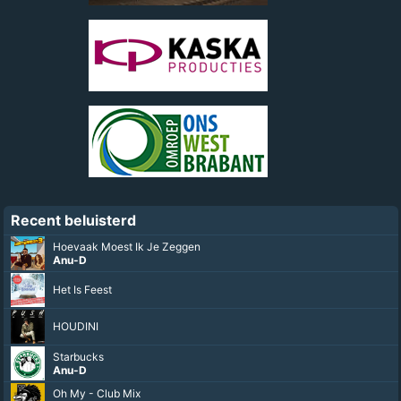
Recent beluisterd
Hoevaak Moest Ik Je Zeggen
Anu-D
Het Is Feest
HOUDINI
Starbucks
Anu-D
Oh My - Club Mix