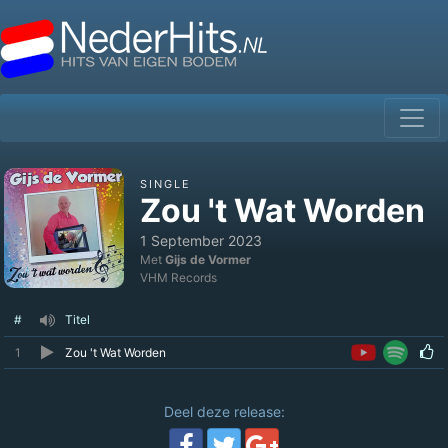
SINGLE
Zou 't Wat Worden
1 September 2023
Met
Gijs de Vormer
VHM Records
#
Titel
1
Zou 't Wat Worden
Deel deze release: