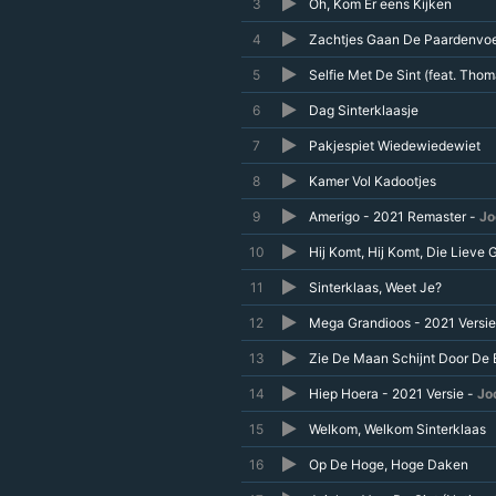
3
Oh, Kom Er eens Kijken
4
Zachtjes Gaan De Paardenvoe
5
Selfie Met De Sint (feat. Tho
6
Dag Sinterklaasje
7
Pakjespiet Wiedewiedewiet
8
Kamer Vol Kadootjes
9
Amerigo - 2021 Remaster -
Jo
10
Hij Komt, Hij Komt, Die Lieve 
11
Sinterklaas, Weet Je?
12
Mega Grandioos - 2021 Versie
13
Zie De Maan Schijnt Door De
14
Hiep Hoera - 2021 Versie -
Jo
15
Welkom, Welkom Sinterklaas
16
Op De Hoge, Hoge Daken