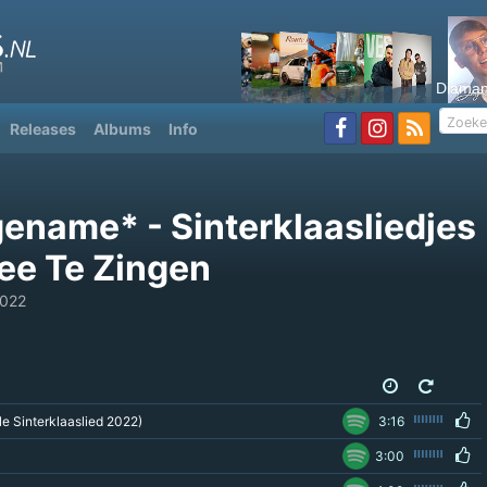
Diaman
Releases
Albums
Info
ename* - Sinterklaasliedjes
e Te Zingen
2022
le Sinterklaaslied 2022)
3:16
3:00