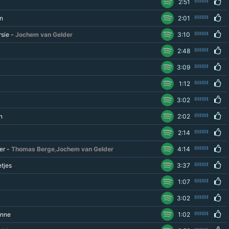
2:51
n
2:01
rsie -
Jochem van Gelder
3:10
2:48
3:09
1:12
3:02
n
2:02
2:14
er -
Thomas Berge
,
Jochem van Gelder
4:14
tjes
3:37
1:07
3:02
onne
1:02