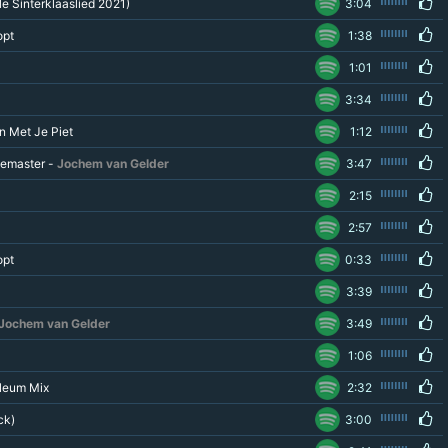
le Sinterklaaslied 2021)
3:04
opt
1:38
1:01
3:34
n Met Je Piet
1:12
Remaster -
Jochem van Gelder
3:47
2:15
2:57
opt
0:33
3:39
Jochem van Gelder
3:49
1:06
leum Mix
2:32
ck)
3:00