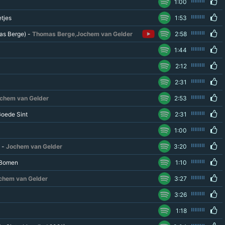
1:00
tjes
1:53
mas Berge) -
Thomas Berge
,
Jochem van Gelder
2:58
1:44
2:12
2:31
chem van Gelder
2:53
Goede Sint
2:31
1:00
 -
Jochem van Gelder
3:20
 Bomen
1:10
chem van Gelder
3:27
3:26
1:18