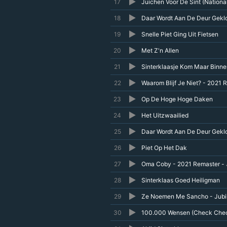
17
Juichen Voor De Sint (Nationa
18
Daar Wordt Aan De Deur Gekl
19
Snelle Piet Ging Uit Fietsen
20
Met Z'n Allen
21
Sinterklaasje Kom Maar Binne
22
Waarom Blijf Je Niet? - 2021 
23
Op De Hoge Hoge Daken
24
Het Uitzwaailied
25
Daar Wordt Aan De Deur Gekl
26
Piet Op Het Dak
27
Oma Coby - 2021 Remaster -
28
Sinterklaas Goed Heiligman
29
Ze Noemen Me Sancho - Jubi
30
100.000 Wensen (Check Che