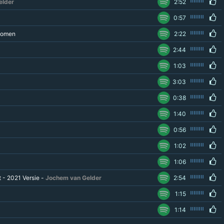
elder
2:52
0:57
komen
2:22
2:44
1:03
3:03
0:38
1:40
0:56
1:02
1:06
 - 2021 Versie -
Jochem van Gelder
2:54
1:15
1:14