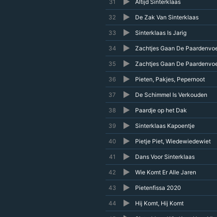
31
Altijd Sinterklaas
32
De Zak Van Sinterklaas
33
Sinterklaas Is Jarig
34
Zachtjes Gaan De Paardenvoe
35
Zachtjes Gaan De Paardenvoe
36
Pieten, Pakjes, Pepernoot
37
De Schimmel Is Verkouden
38
Paardje op het Dak
39
Sinterklaas Kapoentje
40
Pietje Piet, Wiedewiedewiet
41
Dans Voor Sinterklaas
42
Wie Komt Er Alle Jaren
43
Pietenfissa 2020
44
Hij Komt, Hij Komt