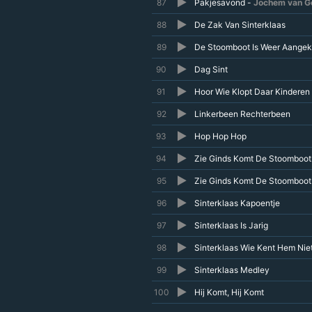
87
Pakjesavond -
Jochem van G
88
De Zak Van Sinterklaas
89
De Stoomboot Is Weer Aange
90
Dag Sint
91
Hoor Wie Klopt Daar Kinderen
92
Linkerbeen Rechterbeen
93
Hop Hop Hop
94
Zie Ginds Komt De Stoomboot
95
Zie Ginds Komt De Stoomboot
96
Sinterklaas Kapoentje
97
Sinterklaas Is Jarig
98
Sinterklaas Wie Kent Hem Niet
99
Sinterklaas Medley
100
Hij Komt, Hij Komt