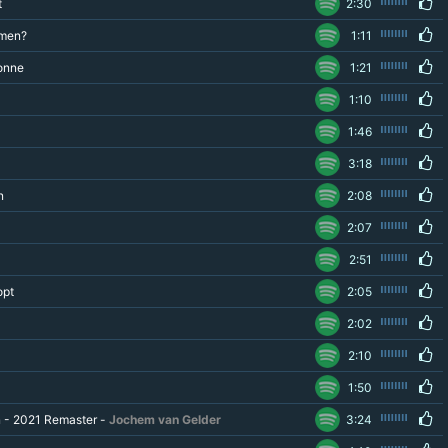
t
2:30
omen?
1:11
onne
1:21
1:10
1:46
3:18
n
2:08
2:07
2:51
opt
2:05
2:02
2:10
1:50
n - 2021 Remaster -
Jochem van Gelder
3:24