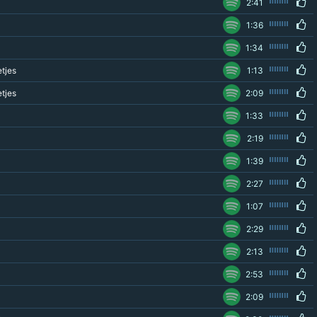
2:41
1:36
1:34
tjes
1:13
tjes
2:09
1:33
2:19
1:39
2:27
1:07
2:29
2:13
2:53
2:09