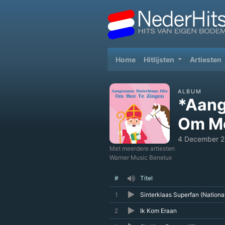
(current)
Home
Hitlijsten
Artiesten
ALBUM
*Aang
Om Me
4 December 
Met meerdere artiesten
Warner Music Benelux
#
Titel
1
Sinterklaas Superfan (Nationa
2
Ik Kom Eraan