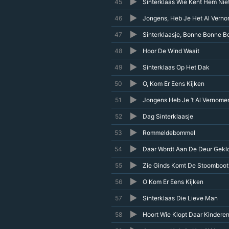
45
Sinterklaas Wie Kent Hem Nie
46
Jongens, Heb Je Het Al Vern
47
Sinterklaasje, Bonne Bonne B
48
Hoor De Wind Waait
49
Sinterklaas Op Het Dak
50
O, Kom Er Eens Kijken
51
Jongens Heb Je ’t Al Vernome
52
Dag Sinterklaasje
53
Rommeldebommel
54
Daar Wordt Aan De Deur Gekl
55
Zie Ginds Komt De Stoomboot
56
O Kom Er Eens Kijken
57
Sinterklaas Die Lieve Man
58
Hoort Wie Klopt Daar Kindere