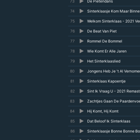
73
De Pietendans
74
Sinterklaasje Kom Maar Binne
75
Welkom Sinterklaas - 2021 Ve
76
De Beat Van Piet
77
Rommel De Bommel
78
Wie Komt Er Alle Jaren
79
Het Sinterklaaslied
80
Jongens Heb Je 't Al Vernome
81
Sinterklaas Kapoentje
82
Sint Ik Vraag U - 2021 Remast
83
Zachtjes Gaan De Paardenvoe
84
Hij Komt, Hij Komt
85
Dat Beloof Ik Sinterklaas
86
Sinterklaasje Bonne Bonne B