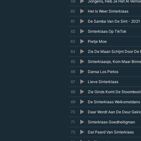
59
Jongens, Heb Je Het Al Vern
60
Het Is Weer Sinterklaas
61
De Samba Van De Sint - 2021 
62
Sinterklaas Op TikTok
63
Pietje Moe
64
Zie De Maan Schijnt Door De
65
Sinterklaasje, Kom Maar Binn
66
Dansa Los Pietos
67
Lieve Sinterklaas
68
Zie Ginds Komt De Stoomboot
69
De Sinterklaas Welkomstdans
70
Daar Wordt Aan De Deur Gekl
71
Sinterklaas Goedheiligman
72
Dat Paard Van Sinterklaas