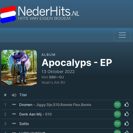
ALBUM
Apocalyps - EP
13 Oktober 2022
Met
SIM—OJ
Noah's Ark BV
#
Titel
1
Dromen -
Jiggy Dje
,
S10
,
Ronnie Flex
,
Bente
2
Denk Aan Mij -
S10
3
Solito