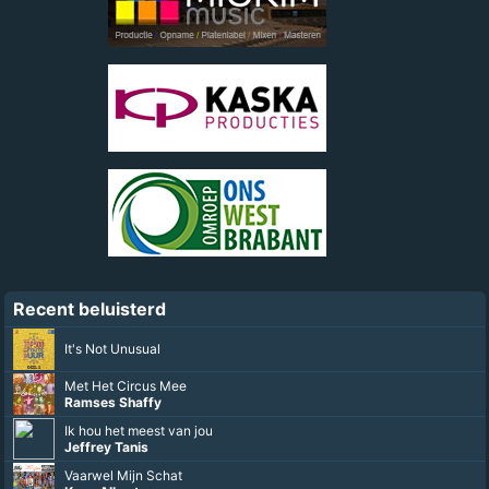
Recent beluisterd
It's Not Unusual
Met Het Circus Mee
Ramses Shaffy
Ik hou het meest van jou
Jeffrey Tanis
Vaarwel Mijn Schat