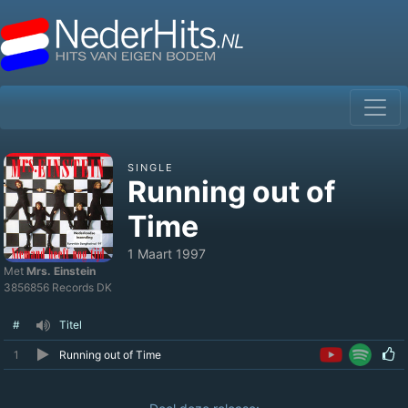
SINGLE
Running out of
Time
1 Maart 1997
Met
Mrs. Einstein
3856856 Records DK
#
Titel
1
Running out of Time