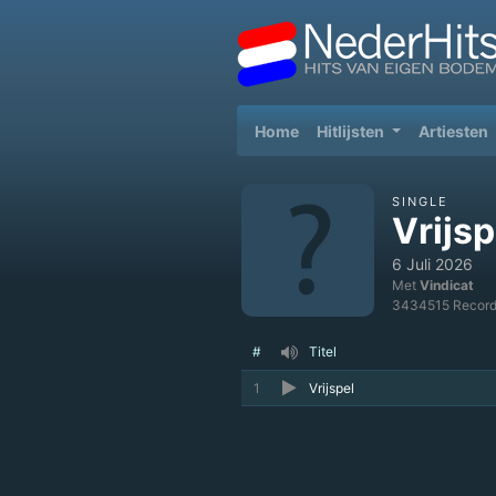
(current)
Home
Hitlijsten
Artiesten
SINGLE
Vrijsp
6 Juli 2026
Met
Vindicat
3434515 Recor
#
Titel
1
Vrijspel