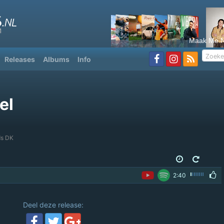
Maak Me N
Releases
Albums
Info
el
ds DK
2:40
Deel deze release: