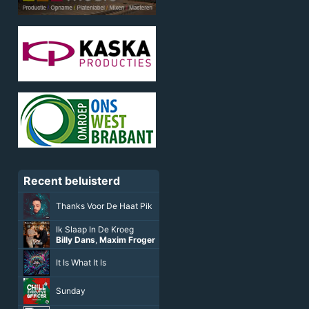
Recent beluisterd
Thanks Voor De Haat Pik
Ik Slaap In De Kroeg
Billy Dans
,
Maxim Froger
It Is What It Is
Sunday