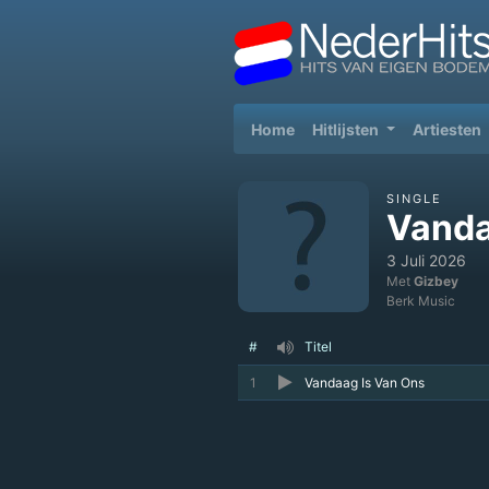
(current)
Home
Hitlijsten
Artiesten
SINGLE
Vanda
3 Juli 2026
Met
Gizbey
Berk Music
#
Titel
1
Vandaag Is Van Ons