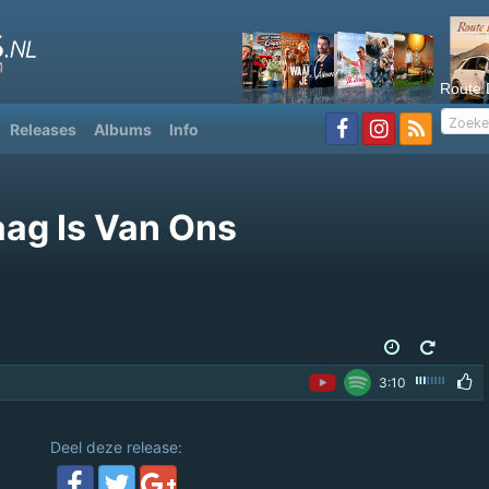
Route 
Releases
Albums
Info
ag Is Van Ons
3:10
Deel deze release: