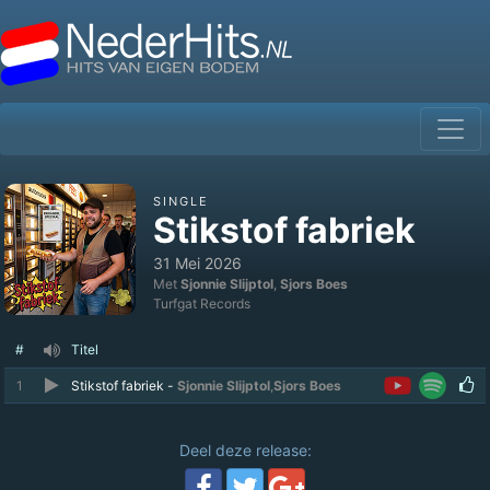
SINGLE
Stikstof fabriek
31 Mei 2026
Met
Sjonnie Slijptol
,
Sjors Boes
Turfgat Records
#
Titel
1
Stikstof fabriek -
Sjonnie Slijptol
,
Sjors Boes
Deel deze release: