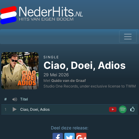
SINGLE
Ciao, Doei, Adios
29 Mei 2026
Met
Quido van de Graaf
Studio One Records, under exclusive license to TWIM
#
Titel
1
Ciao, Doei, Adios
Deel deze release: