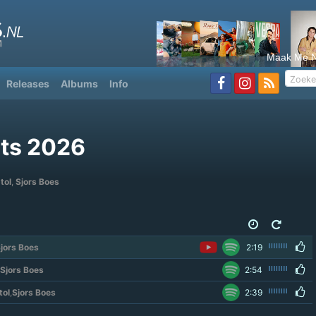
Maak Me N
Releases
Albums
Info
ts 2026
ptol
,
Sjors Boes
jors Boes
2:19
Sjors Boes
2:54
tol
,
Sjors Boes
2:39