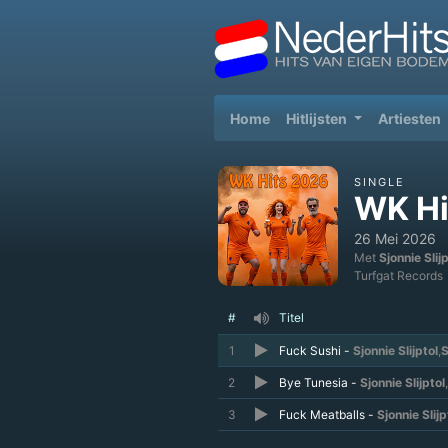
(current)
Home
Hitlijsten
Artiesten
SINGLE
WK Hi
26 Mei 2026
Met
Sjonnie Slij
Turfgat Records
#
Titel
1
Fuck Sushi -
Sjonnie Slijptol
,
S
2
Bye Tunesia -
Sjonnie Slijptol
,
3
Fuck Meatballs -
Sjonnie Slijp