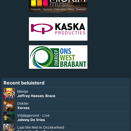
Recent beluisterd
Meisje
Jeffrey Heesen
,
Brace
Dokter
Xerxes
Vrijdagavond - Live
Johnny De Vries
Laat Me Niet In Onzekerheid