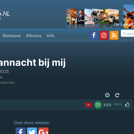
De Leeuw
Releases
Albums
Info
vannacht bij mij
2025
ls
oducties
3:03
Deel deze release: