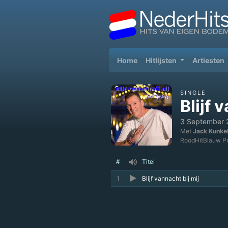
(current)
Home
Hitlijsten
Artiesten
SINGLE
Blijf 
3 September 
Met
Jack Kunke
RoodHitBlauw Pr
#
Titel
1
Blijf vannacht bij mij