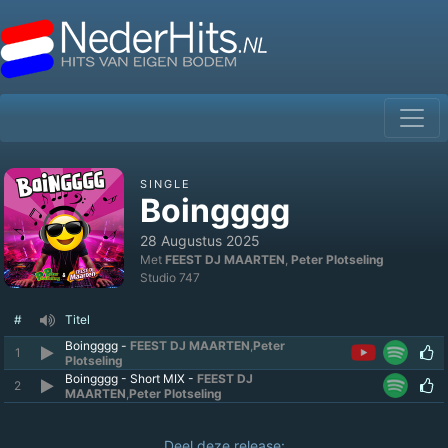
SINGLE
Boingggg
28 Augustus 2025
Met
FEEST DJ MAARTEN
,
Peter Plotseling
Studio 747
#
Titel
Boingggg -
FEEST DJ MAARTEN
,
Peter
1
Plotseling
Boingggg - Short MIX -
FEEST DJ
2
MAARTEN
,
Peter Plotseling
Deel deze release: