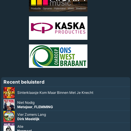
Recent beluisterd
Sinterklaasje Kom Maar Binnen Met Je Knecht
Niet Nodig
Metejoor
,
FLEMMING
Vier Zomers Lang
Dirk Meeldijk
Alie
Normaal