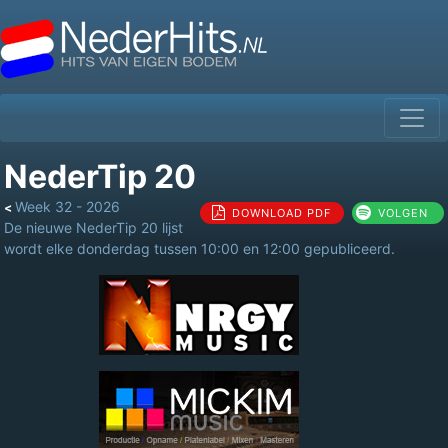
NederTip 20
Week 32 - 2026
<
DOWNLOAD PDF
VOLGEN
De nieuwe NederTip 20 lijst
wordt elke donderdag tussen 10:00 en 12:00 gepubliceerd.