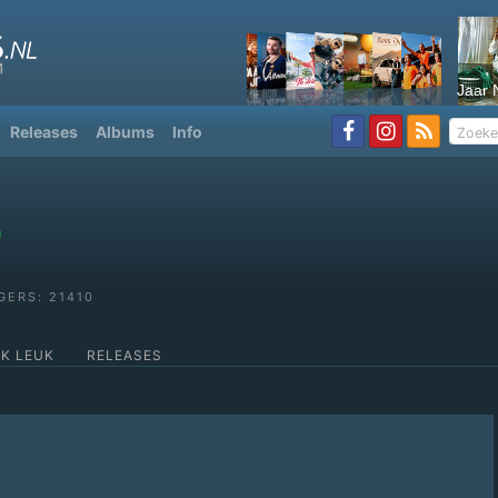
Jaar 
Releases
Albums
Info
GERS: 21410
OK LEUK
RELEASES