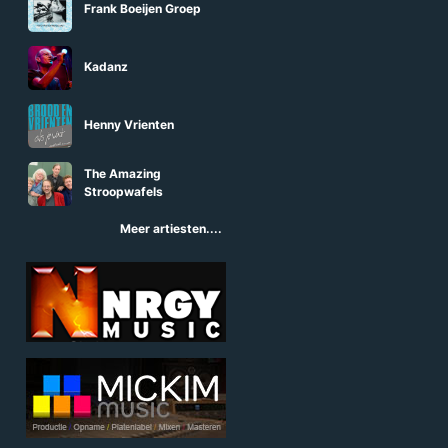
Frank Boeijen Groep
Kadanz
Henny Vrienten
The Amazing
Stroopwafels
Meer artiesten....