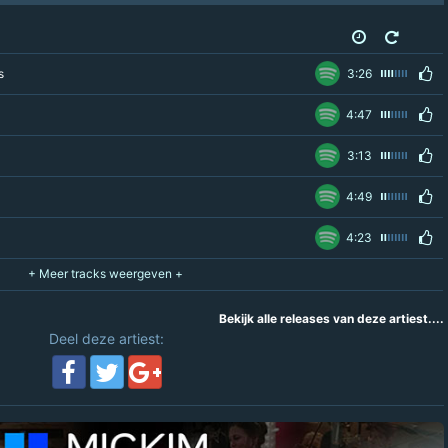
s
3:26
4:47
3:13
4:49
4:23
Bekijk alle releases van deze artiest....
Deel deze artiest: