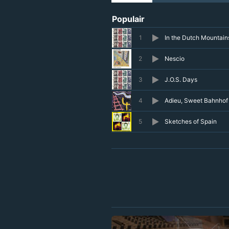
Populair
1
In the Dutch Mountain
2
Nescio
3
J.O.S. Days
4
Adieu, Sweet Bahnhof
5
Sketches of Spain