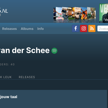
V
Releases
Albums
Info
van der Schee
GERS: 40
OK LEUK
RELEASES
jouw taal