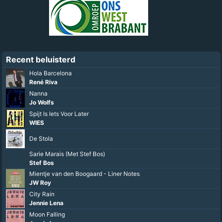
Recent beluisterd
Hola Barcelona
René Riva
Nanna
Jo Wolfs
Spijt Is Iets Voor Later
WIES
De Stola
Sarie Marais (Met Stef Bos)
Stef Bos
Mientje van den Boogaard - Liner Notes
JW Roy
City Rain
Jennie Lena
Moon Falling