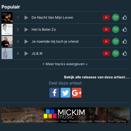
Populair
1
De Nacht Van Mijn Leven
2
Het Is Beter Zo
3
Je noemde mij toch je vriend
4
Jij & IK
Bekijk alle releases van deze artiest....
Deel deze artiest: