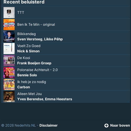
Recent beluisterd
TTT
Ben Ik Te Min - original
Blikkendag
Sven Versteeg
,
Likke Pêhp
Voelt Zo Goed
Nick & Simon
De Kooi
Frank Boeijen Groep
Polonaise Achteruit - 2.0
Bennie Solo
Ik heb je zo nodig
Carbon
Alleen Met Jou
Yves Berendse
,
Emma Heesters
© 2026 Nederhits NL -
Disclaimer
Naar boven