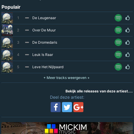
Populair
1
De Leugenaar
2
Over De Muur
3
De Dromedaris
4
Leuk Is Raar
5
Leve Het Nijlpaard
Bekijk alle releases van deze artiest....
Deel deze artiest: