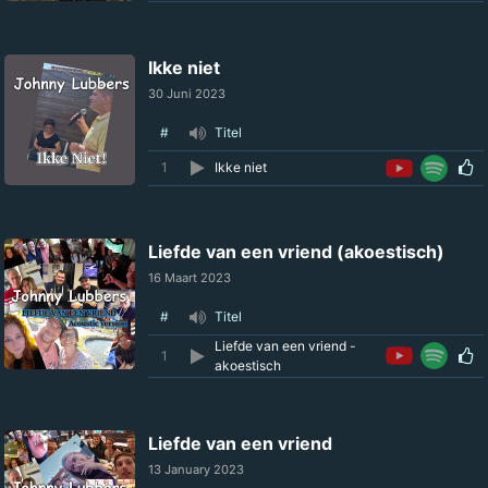
Ikke niet
30 Juni 2023
#
Titel
1
Ikke niet
Liefde van een vriend (akoestisch)
16 Maart 2023
#
Titel
Liefde van een vriend -
1
akoestisch
Liefde van een vriend
13 January 2023