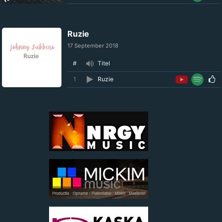
Ruzie
17 September 2018
#
Titel
1
Ruzie