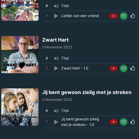
#
Titel
1
Liefde van een vriend
Zwart Hart
3 November 2022
#
Titel
1
Zwart Hart - 1.0
Jij bent gewoon zielig met je streken
3 November 2022
#
Titel
Jij bent gewoon zielig
1
met je streken - 1.0