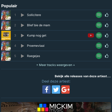
Populair
1
Sollicitere
2
Blief bie de mam
3
Kump nog get
4
Proemevlaai
5
Raegejas
Bekijk alle releases van deze artiest....
Deel deze artiest: