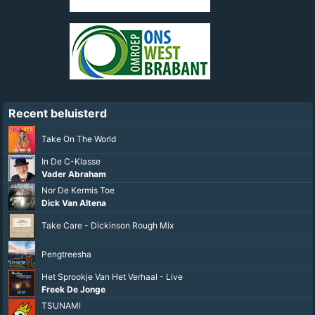
Recent beluisterd
Take On The World
In De C-Klasse
Vader Abraham
Nor De Kermis Toe
Dick Van Altena
Take Care - Dickinson Rough Mix
Pengtreesha
Het Sprookje Van Het Verhaal - Live
Freek De Jonge
TSUNAMI