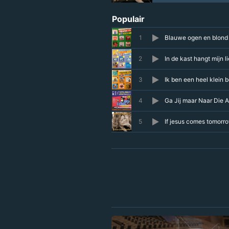
Populair
1
Blauwe ogen en blond
2
In de kast hangt mijn l
3
Ik ben een heel klein b
4
Ga Jij maar Naar Die 
5
If jesus comes tomorr