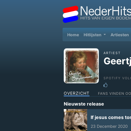
(current)
Home
Hitlijsten
Artiesten
ARTIEST
Geert
SPOTIFY VOL
OVERZICHT
FANS VINDEN O
Nieuwste release
If jesus comes t
23 December 2020