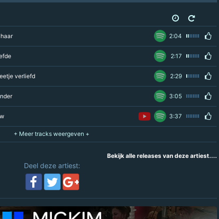
 haar
2:04
iefde
2:17
eetje verliefd
2:29
Ander
3:05
ow
3:37
Bekijk alle releases van deze artiest....
Deel deze artiest: