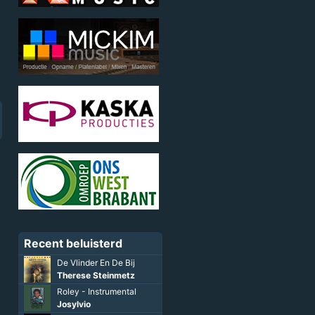
Recent beluisterd
De Vlinder En De Bij
Therese Steinmetz
Roley - Instrumental
Josylvio