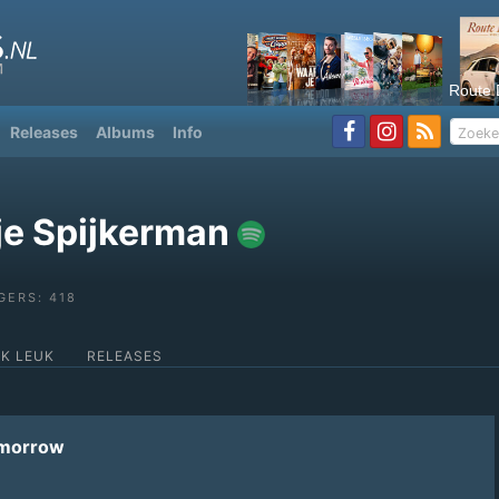
Route 
Releases
Albums
Info
je Spijkerman
GERS: 418
OK LEUK
RELEASES
omorrow